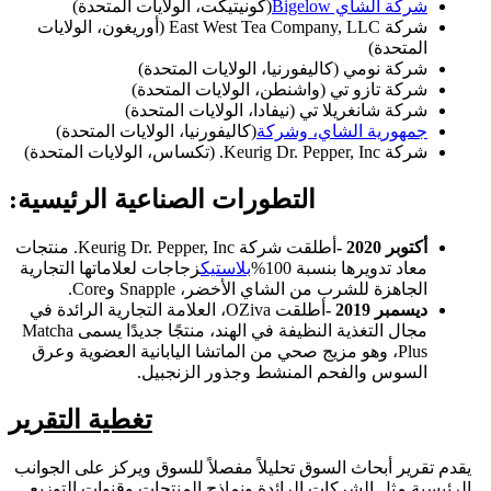
شركة الشاي Bigelow
(كونيتيكت، الولايات المتحدة)
شركة East West Tea Company, LLC (أوريغون، الولايات
المتحدة)
شركة نومي (كاليفورنيا، الولايات المتحدة)
شركة تازو تي (واشنطن، الولايات المتحدة)
شركة شانغريلا تي (نيفادا، الولايات المتحدة)
جمهورية الشاي، وشركة
(كاليفورنيا، الولايات المتحدة)
شركة Keurig Dr. Pepper, Inc. (تكساس، الولايات المتحدة)
التطورات الصناعية الرئيسية:
أكتوبر 2020 -
أطلقت شركة Keurig Dr. Pepper, Inc. منتجات
معاد تدويرها بنسبة 100%
بلاستيك
زجاجات لعلاماتها التجارية
الجاهزة للشرب من الشاي الأخضر، Snapple وCore.
ديسمبر 2019 -
أطلقت OZiva، العلامة التجارية الرائدة في
مجال التغذية النظيفة في الهند، منتجًا جديدًا يسمى Matcha
Plus، وهو مزيج صحي من الماتشا اليابانية العضوية وعرق
السوس والفحم المنشط وجذور الزنجبيل.
تغطية التقرير
يقدم تقرير أبحاث السوق تحليلاً مفصلاً للسوق ويركز على الجوانب
الرئيسية مثل الشركات الرائدة ونماذج المنتجات وقنوات التوزيع