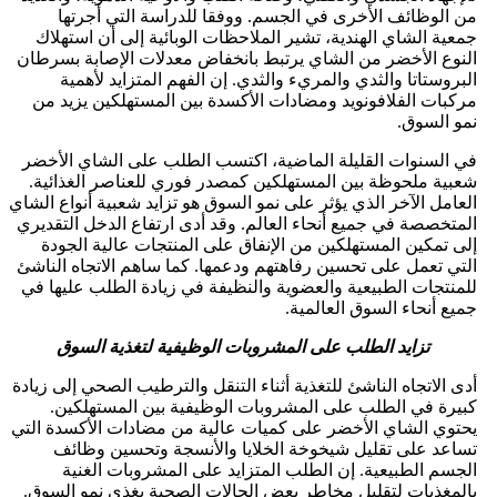
من الوظائف الأخرى في الجسم. ووفقا للدراسة التي أجرتها
جمعية الشاي الهندية، تشير الملاحظات الوبائية إلى أن استهلاك
النوع الأخضر من الشاي يرتبط بانخفاض معدلات الإصابة بسرطان
البروستاتا والثدي والمريء والثدي. إن الفهم المتزايد لأهمية
مركبات الفلافونويد ومضادات الأكسدة بين المستهلكين يزيد من
نمو السوق.
في السنوات القليلة الماضية، اكتسب الطلب على الشاي الأخضر
شعبية ملحوظة بين المستهلكين كمصدر فوري للعناصر الغذائية.
العامل الآخر الذي يؤثر على نمو السوق هو تزايد شعبية أنواع الشاي
المتخصصة في جميع أنحاء العالم. وقد أدى ارتفاع الدخل التقديري
إلى تمكين المستهلكين من الإنفاق على المنتجات عالية الجودة
التي تعمل على تحسين رفاهتهم ودعمها. كما ساهم الاتجاه الناشئ
للمنتجات الطبيعية والعضوية والنظيفة في زيادة الطلب عليها في
جميع أنحاء السوق العالمية.
تزايد الطلب على المشروبات الوظيفية لتغذية السوق
أدى الاتجاه الناشئ للتغذية أثناء التنقل والترطيب الصحي إلى زيادة
كبيرة في الطلب على المشروبات الوظيفية بين المستهلكين.
يحتوي الشاي الأخضر على كميات عالية من مضادات الأكسدة التي
تساعد على تقليل شيخوخة الخلايا والأنسجة وتحسين وظائف
الجسم الطبيعية. إن الطلب المتزايد على المشروبات الغنية
بالمغذيات لتقليل مخاطر بعض الحالات الصحية يغذي نمو السوق.