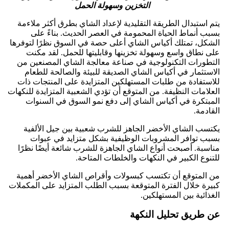
التخزين وسهولة الحمل
يتم استبدال الطريقة التقليدية لإعداد الشاي بطرق أكثر ملاءمة
بسبب أنماط الحياة المحمومة في العصر الحديث. بناءً على
الشكل، تمتلك أكياس الشاي أعلى حصة في السوق نظرًا لتوفرها
على نطاق واسع وسهولة تخزينها وقابليتها للحمل. لقد مكنت
التطورات التكنولوجية في صناعة معالجة الشاي المصنعين من
الاستثمار في أكياس الشاي الصديقة للبيئة والصالحة للطعام
للاستفادة من طلبات المستهلكين المتزايدة على المنتجات ذات
العلامات النظيفة. من المتوقع أن تؤدي الشعبية المتزايدة للنكهات
المبتكرة في أكياس الشاي إلى دفع نمو السوق في السنوات
القادمة.
يكتسب الشاي الأخضر الجاهز للشرب شعبية بين جيل الألفية
بسبب توافر المشروبات الوظيفية بشكل متزايد في عبوات
مناسبة. أصبحت أنواع الشاي الجاهزة للشرب شائعة أيضًا نظرًا
للتنوع الكبير في النكهات والخلطات المتاحة.
من المتوقع أن تكتسب كبسولات وأقراص الشاي الأخضر أهمية
كبيرة خلال الفترة المتوقعة بسبب الطلب المتزايد على المكملات
الغذائية بين المستهلكين.
عن طريق تحليل النكهة