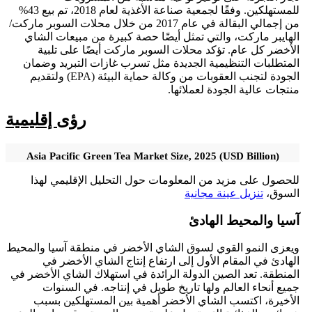
للمستهلكين. وفقًا لجمعية صناعة الأغذية لعام 2018، تم بيع 43%
من إجمالي البقالة في عام 2017 من خلال محلات السوبر ماركت/
الهايبر ماركت، والتي تمثل أيضًا حصة كبيرة من مبيعات الشاي
الأخضر كل عام. تؤكد محلات السوبر ماركت أيضًا على تلبية
المتطلبات التنظيمية الجديدة مثل تسرب غازات التبريد وضمان
الجودة لتجنب العقوبات من وكالة حماية البيئة (EPA) ولتقديم
منتجات عالية الجودة لعملائها.
رؤى إقليمية
Asia Pacific Green Tea Market Size, 2025 (USD Billion)
للحصول على مزيد من المعلومات حول التحليل الإقليمي لهذا
السوق،
تنزيل عينة مجانية
آسيا والمحيط الهادئ
ويعزى النمو القوي لسوق الشاي الأخضر في منطقة آسيا والمحيط
الهادئ في المقام الأول إلى ارتفاع إنتاج الشاي الأخضر في
المنطقة. تعد الصين الدولة الرائدة في استهلاك الشاي الأخضر في
جميع أنحاء العالم ولها تاريخ طويل في إنتاجه. في السنوات
الأخيرة، اكتسب الشاي الأخضر أهمية بين المستهلكين بسبب