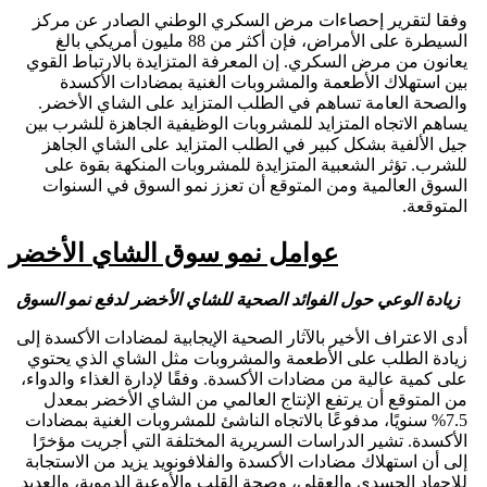
وفقا لتقرير إحصاءات مرض السكري الوطني الصادر عن مركز
السيطرة على الأمراض، فإن أكثر من 88 مليون أمريكي بالغ
يعانون من مرض السكري. إن المعرفة المتزايدة بالارتباط القوي
بين استهلاك الأطعمة والمشروبات الغنية بمضادات الأكسدة
والصحة العامة تساهم في الطلب المتزايد على الشاي الأخضر.
يساهم الاتجاه المتزايد للمشروبات الوظيفية الجاهزة للشرب بين
جيل الألفية بشكل كبير في الطلب المتزايد على الشاي الجاهز
للشرب. تؤثر الشعبية المتزايدة للمشروبات المنكهة بقوة على
السوق العالمية ومن المتوقع أن تعزز نمو السوق في السنوات
المتوقعة.
عوامل نمو سوق الشاي الأخضر
زيادة الوعي حول الفوائد الصحية للشاي الأخضر لدفع نمو السوق
أدى الاعتراف الأخير بالآثار الصحية الإيجابية لمضادات الأكسدة إلى
زيادة الطلب على الأطعمة والمشروبات مثل الشاي الذي يحتوي
على كمية عالية من مضادات الأكسدة. وفقًا لإدارة الغذاء والدواء،
من المتوقع أن يرتفع الإنتاج العالمي من الشاي الأخضر بمعدل
7.5% سنويًا، مدفوعًا بالاتجاه الناشئ للمشروبات الغنية بمضادات
الأكسدة. تشير الدراسات السريرية المختلفة التي أجريت مؤخرًا
إلى أن استهلاك مضادات الأكسدة والفلافونويد يزيد من الاستجابة
للإجهاد الجسدي والعقلي، وصحة القلب والأوعية الدموية، والعديد