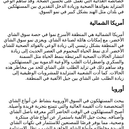
خصائصه الغذائية التي تعمل على تحسين الصحة. وقد ساهم الوعي
المتزايد بفوائدها الصحية وزيادة الدخل التقديري بين المستهلكين
في بلدان مثل الهند بشكل كبير في نمو السوق.
أمريكا الشمالية
أمريكا الشمالية هي المنطقة الأسرع نموا في حصة سوق الشاي
الأخضر، مع إمكانات هائلة لصناعة الشاي. ويعزى نمو سوق الشاي
في المنطقة بشكل رئيسي إلى زيادة الوعي بالفوائد الصحية للشاي
الأخضر. أدى نمط الحياة المحموم في العصر الحديث إلى زيادة
انتشار الحالات الصحية المرتبطة بنمط الحياة مثل السمنة
والسكري واضطرابات القلب والأوعية الدموية بين المستهلكين.
وقد ساهم ذلك في تزايد الطلب على الشاي للحد من مخاطر هذه
الحالات. كما أدت الشعبية المتزايدة للمشروبات الوظيفية إلى
زيادة الطلب على الشاي بين جيل الألفية في المنطقة.
أوروبا
يبحث المستهلكون في السوق الأوروبية بنشاط عن أنواع الشاي
المتخصصة ذات القيمة العالية والتي تتمتع بتجربة فريدة وأصيلة.
أصبح المستهلكون في الوقت الحاضر أكثر معرفة بأصل الشاي
وأصنافه. يبحث جيل الألفية باستمرار عن أنواع شاي مبتكرة
وصحية، مما يوفر فرصًا للمصنعين للاستثمار في نكهات الشاي
الفريدة وخلطاته وأنواع الشاي الجاهزة للشرب. تظل الاستدامة