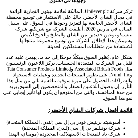
وجودها في السوق
تركز شركة Unilever plc، المالكة لعلامة ليبتون التجارية الرائدة
في مجال الشاي الأخضر، حاليًا على الاستثمار في توسيع محفظة
الشاي الأخضر الخاصة بها لتعزيز وجودها في السوق. على سبيل
المثال، في مارس 2020، أطلقت الشركة مع شريكتها شركة
بيبسيكو نوعين جديدين من الشاي والبطيخ والخوخ الأبيض.
وسيمكن هذا الإطلاق الشركة من توسيع مجموعة منتجاتها
للاستفادة من متطلبات المستهلكين الحديثة.
بشكل عام، يُظهر السوق هيكلًا موحدًا إلى حد ما، يهيمن عليه عدد
قليل من الشركات المتعددة الجنسيات. يركز اللاعبون الرئيسيون
مثل Associated British Foods وTata Consumer Products Limited
وNumi, Inc. على تطوير المنتجات الجديدة وعمليات الاستحواذ
والشراكات للحصول على ميزة سوقية تنافسية تأتي من مثل هذا
التآزر. إن وصول اللاعبين الصغار والمتخصصين إلى السوق يزيد
من حدة المنافسة، والتي من المتوقع أن يكون لها تأثير إيجابي على
نمو هذا السوق.
قائمة أفضل شركات الشاي الأخضر:
أسوشيتد بريتيش فودز بي إل سي (لندن، المملكة المتحدة)
شركة يونيليفر بي إل سي (لندن، المملكة المتحدة)
شركة تاتا للمنتجات الاستهلاكية المحدودة (مومباي، الهند)