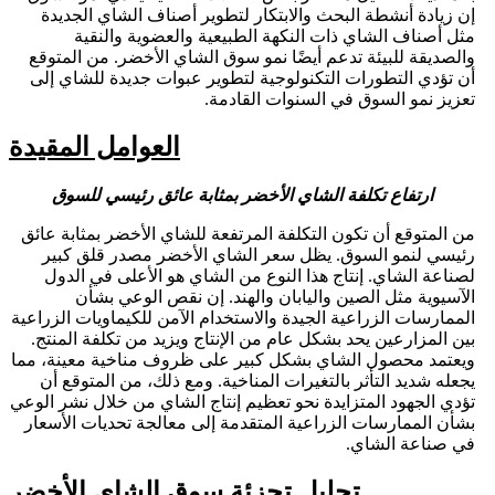
إن زيادة أنشطة البحث والابتكار لتطوير أصناف الشاي الجديدة
مثل أصناف الشاي ذات النكهة الطبيعية والعضوية والنقية
والصديقة للبيئة تدعم أيضًا نمو سوق الشاي الأخضر. من المتوقع
أن تؤدي التطورات التكنولوجية لتطوير عبوات جديدة للشاي إلى
تعزيز نمو السوق في السنوات القادمة.
العوامل المقيدة
ارتفاع تكلفة الشاي الأخضر بمثابة عائق رئيسي للسوق
من المتوقع أن تكون التكلفة المرتفعة للشاي الأخضر بمثابة عائق
رئيسي لنمو السوق. يظل سعر الشاي الأخضر مصدر قلق كبير
لصناعة الشاي. إنتاج هذا النوع من الشاي هو الأعلى في الدول
الآسيوية مثل الصين واليابان والهند. إن نقص الوعي بشأن
الممارسات الزراعية الجيدة والاستخدام الآمن للكيماويات الزراعية
بين المزارعين يحد بشكل عام من الإنتاج ويزيد من تكلفة المنتج.
ويعتمد محصول الشاي بشكل كبير على ظروف مناخية معينة، مما
يجعله شديد التأثر بالتغيرات المناخية. ومع ذلك، من المتوقع أن
تؤدي الجهود المتزايدة نحو تعظيم إنتاج الشاي من خلال نشر الوعي
بشأن الممارسات الزراعية المتقدمة إلى معالجة تحديات الأسعار
في صناعة الشاي.
تحليل تجزئة سوق الشاي الأخضر