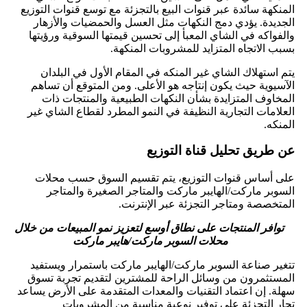
المنكهة سائدة عبر قنوات البيع بالتجزئة مع توسع قنوات التوزيع
الجديدة. يؤدي دمج النكهات مثل العسل والحمضيات والأزهار
والفواكه في الشاي المعبأ إلى تحسين قيمتها السوقية ورؤيتها
بسبب الاتجاه المتزايد للمشروبات المنكهة.
يتم استهلاك الشاي غير المنكه في المقام الأول في البلدان
الآسيوية حيث يكون إنتاجه هو الأعلى. ومن المتوقع أن تساهم
المخاوف المتزايدة بشأن النكهات الطبيعية والمنتجات ذات
العلامات التجارية النظيفة في النمو المطرد لقطاع الشاي غير
المنكه.
عن طريق تحليل قناة التوزيع
على أساس قنوات التوزيع، يتم تقسيم السوق حسب محلات
السوبر ماركت/الهايبر ماركت والمتاجر الصغيرة والمتاجر
المتخصصة ومتاجر التجزئة عبر الإنترنت.
توافر المنتجات على نطاق أوسع لتعزيز نمو المبيعات من خلال
محلات السوبر ماركت/هايبر ماركت
تتغير صناعة السوبر ماركت/الهايبر ماركت باستمرار ويستفيد
المستثمرون من وسائل الراحة للمشترين لتقديم تجربة تسوق
سهلة. إن اعتماد التقنيات والمعدات المتقدمة على الأرض يساعد
تجار التجزئة على توفير نوعية مناسبة من المشروبات