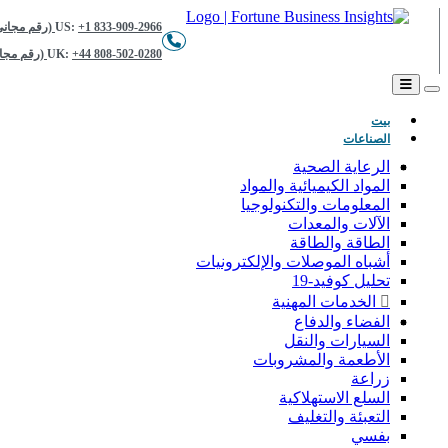
+1 833-909-2966 (رقم مجاني)
US:
+44 808-502-0280 (رقم مجاني)
UK:
(حاضِر)
بيت
الصناعات
الرعاية الصحية
المواد الكيميائية والمواد
المعلومات والتكنولوجيا
الآلات والمعدات
الطاقة والطاقة
أشباه الموصلات والإلكترونيات
تحليل كوفيد-19
الخدمات المهنية
الفضاء والدفاع
السيارات والنقل
الأطعمة والمشروبات
زراعة
السلع الاستهلاكية
التعبئة والتغليف
بفسي