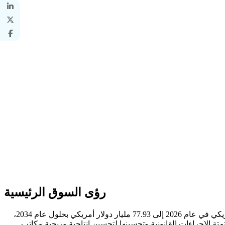
رؤى السوق الرئيسية
بلغت قيمة حجم سوق التكنولوجيا القانونية العالمية 33.97 مليار دولار أمريكي في عام 2025، ومن المتوقع أن ينمو من 36.72 مليار دولار أمريكي في عام 2026 إلى 77.93 مليار دولار أمريكي بحلول عام 2034،
تعمل على أتمتة الإجراءات القانونية وتحسينها لتحسين إنتاجية وربحية مكاتب