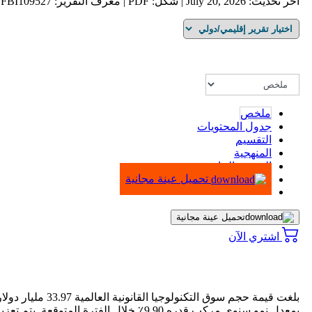
آخر تحديث: July 20, 2026 | شكل: PDF | معرف التقرير: FBI109527
ملخص
جدول المحتويات
التقسيم
المنهجية
الرسوم البيانية
تحميل عينة مجانية
تحميل عينة مجانية
اشتري الآن
بمعدل نمو سنوي مركب قدره 9.90٪ خلال ا