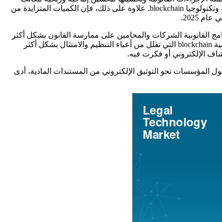
المحاماة وتبسيط العمليات. تمكنت شركات المحاماة والخدمات القانونية من تسجيل البيانات بشكل آمن بسبب الاتجاه الناشئ للعقود الذكية وتكنولوجيا blockchain. علاوة على ذلك، فإن الكميات المتزايدة من
رامج القانونية الشركات والمحامين على ممارسة القانون بشكل أكثر
فعالية. تُستخدم هذه التكنولوجيا لأغراض عديدة - على سبيل المثال، لتعزيز كفاءة الخدمات القانونية من خلال تقنيات الذكاء الاصطناعي وتقنية blockchain التي تقلل من أعباء التنظيم والامتثال بشكل أكثر
 في التزايد مع بدء شركات المحاماة والشركات والوكالات الحكومية في التعافي من الصدمة الأولى لوباء كوفيد-19. مع تحول المؤسسات نحو التوثيق الإلكتروني من المستندات المادية، أدى