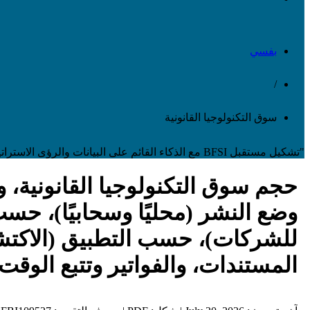
بفسي
/
سوق التكنولوجيا القانونية
"تشكيل مستقبل BFSI مع الذكاء القائم على البيانات والرؤى الاستراتيجية"
حجم سوق التكنولوجيا القانونية،
وضع النشر (محليًا وسحابيًا)، حسب
للشركات)، حسب التطبيق (الاكتشاف
المستندات، والفواتير وتتبع الوقت وغيره