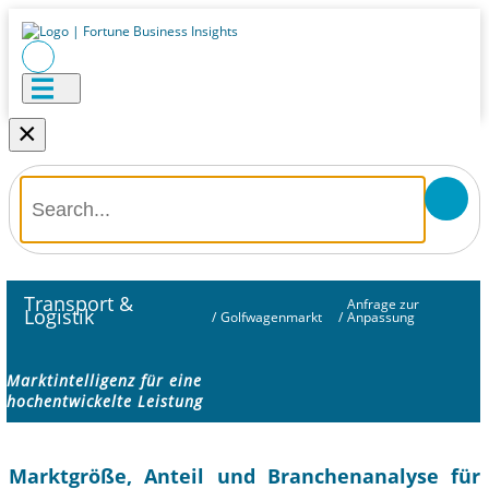
×
Transport &
Anfrage zur
Logistik
/
Golfwagenmarkt
/
Anpassung
Marktintelligenz für eine
hochentwickelte Leistung
Marktgröße, Anteil und Branchenanalyse für