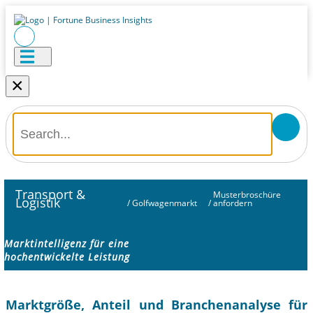
×
Transport &
Musterbroschüre
Logistik
/
Golfwagenmarkt
/
anfordern
Marktintelligenz für eine
hochentwickelte Leistung
Marktgröße, Anteil und Branchenanalyse für