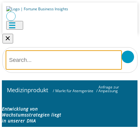
×
Anfrage zur
Medizinprodukt
/
Markt für Atemgeräte
/
Anpassung
Entwicklung von
Wachstumsstrategien liegt
in unserer DNA