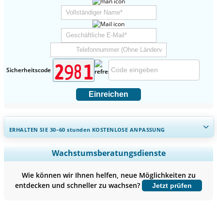
Sicherheitscode
Einreichen
ERHALTEN SIE 30–60
stunden
KOSTENLOSE ANPASSUNG
Regionale und länderspezifische Abdeckung erweitern,
Wachstumsberatungsdienste
Segmentanalyse, Unternehmensprofile, Wettbewerbs-
Benchmarking, und Endnutzer-Einblicke.
Wie können wir Ihnen helfen, neue Möglichkeiten zu
entdecken und schneller zu wachsen?
Jetzt prüfen
Jetzt anpassen