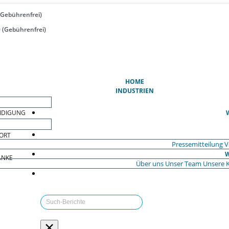
(Gebührenfrei)
 (Gebührenfrei)
(AKTUELL)
HOME
INDUSTRIEN
EIDIGUNG
ORT
Pressemitteilung
V
W
ÄNKE
Über uns
Unser Team
Unsere 
×