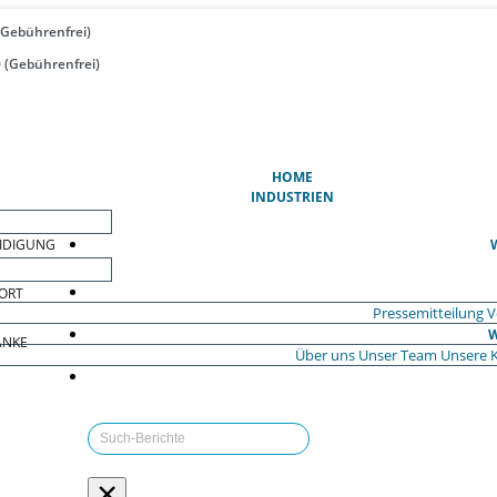
(Gebührenfrei)
 (Gebührenfrei)
(AKTUELL)
HOME
INDUSTRIEN
EIDIGUNG
ORT
Pressemitteilung
V
W
ÄNKE
Über uns
Unser Team
Unsere 
×