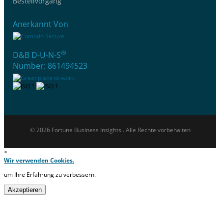
Bestellvorgang
Anerkannt Von
®
D&B D-U-N-S
Number: 861494523
© 2026 Fortune Business Insights . Alle Rechte vorbehalten
×
Wir verwenden Cookies.
um Ihre Erfahrung zu verbessern.
Akzeptieren