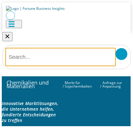
×
Chemikalien und
Markt für
Anfrage zur
Materialien
/
Sojachemikalien
/
Anpassung
Innovative Marktlösungen,
die Unternehmen helfen,
fundierte Entscheidungen
zu treffen