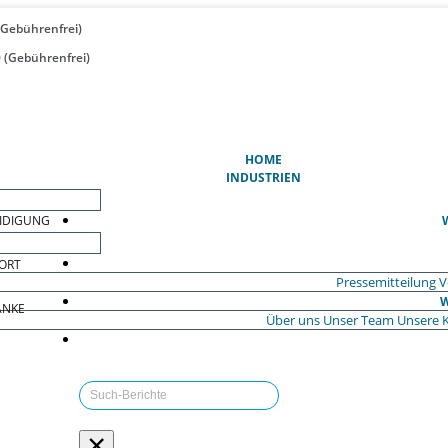
(Gebührenfrei)
 (Gebührenfrei)
(AKTUELL)
HOME
INDUSTRIEN
EIDIGUNG
ORT
Pressemitteilung
V
W
ÄNKE
Über uns
Unser Team
Unsere 
×