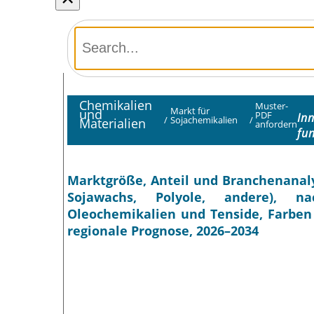
Chemikalien
Muster-
Markt für
und
PDF
In
/
Sojachemikalien
/
Materialien
anfordern
fu
Marktgröße, Anteil und Branchenanaly
Sojawachs, Polyole, andere), na
Oleochemikalien und Tenside, Farben
regionale Prognose, 2026–2034