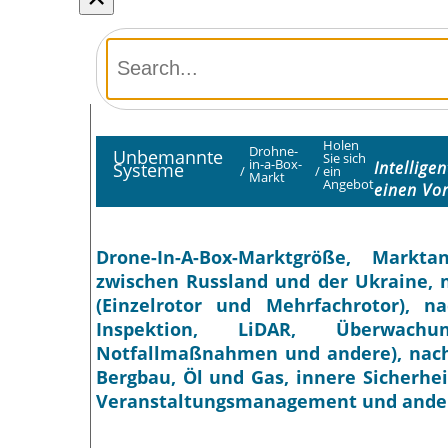
Holen
Drohne-
Unbemannte
Sie sich
in-a-Box-
Intellig
Systeme
/
/
ein
Markt
Angebot
einen Vo
Drone-In-A-Box-Marktgröße, Markt
zwischen Russland und der Ukraine, 
(Einzelrotor und Mehrfachrotor), 
Inspektion, LiDAR, Überwachu
Notfallmaßnahmen und andere), nach
Bergbau, Öl und Gas, innere Sicherhei
Veranstaltungsmanagement und andere