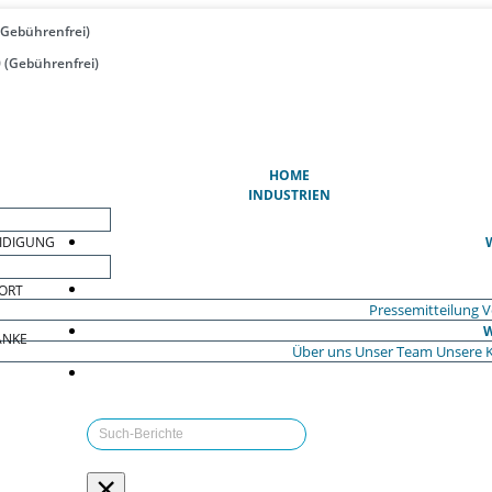
(Gebührenfrei)
 (Gebührenfrei)
(AKTUELL)
HOME
INDUSTRIEN
EIDIGUNG
ORT
Pressemitteilung
V
W
ÄNKE
Über uns
Unser Team
Unsere 
×