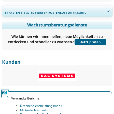
ERHALTEN SIE 30–60
stunden
KOSTENLOSE ANPASSUNG
Regionale und länderspezifische Abdeckung erweitern,
Wachstumsberatungsdienste
Segmentanalyse, Unternehmensprofile, Wettbewerbs-
Benchmarking, und Endnutzer-Einblicke.
Wie können wir Ihnen helfen, neue Möglichkeiten zu
entdecken und schneller zu wachsen?
Jetzt prüfen
Jetzt anpassen
Kunden
Verwandte Berichte
Drohnendienstleistungsmarkt
Militärdrohnemarkt