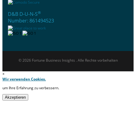
®
D&B D-U-N-S
Number: 861494523
© 2026 Fortune Business Insights . Alle Rechte vorbehalten
×
Wir verwenden Cookies.
um Ihre Erfahrung zu verbessern.
Akzeptieren