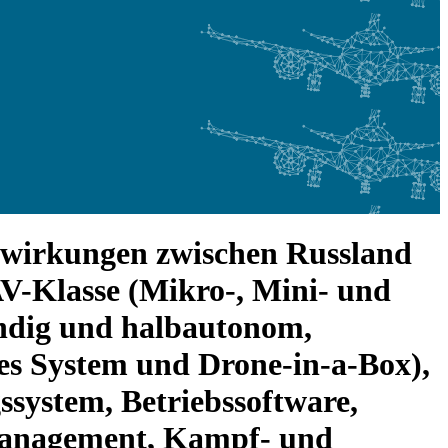
swirkungen zwischen Russland
V-Klasse (Mikro-, Mini- und
ändig und halbautonom,
mes System und Drone-in-a-Box),
system, Betriebssoftware,
management, Kampf- und