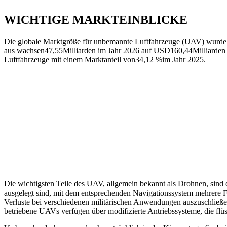
WICHTIGE MARKTEINBLICKE
Die globale Marktgröße für unbemannte Luftfahrzeuge (UAV) wurde
aus wachsen
47,55
Milliarden im Jahr 2026 auf USD
160,44
Milliarde
Luftfahrzeuge mit einem Marktanteil von
34,12 %
im Jahr 2025.
Die wichtigsten Teile des UAV, allgemein bekannt als Drohnen, sind
ausgelegt sind, mit dem entsprechenden Navigationssystem mehrere Fu
Verluste bei verschiedenen militärischen Anwendungen auszuschließen
betriebene UAVs verfügen über modifizierte Antriebssysteme, die flüs