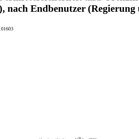
, nach Endbenutzer (Regierung 
I101603
th