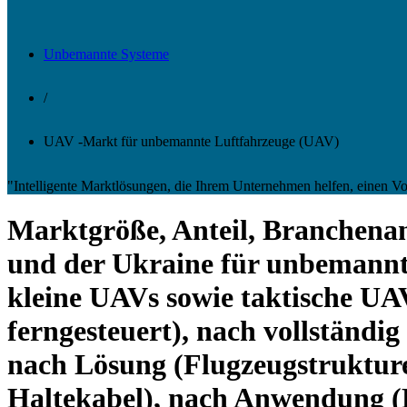
Unbemannte Systeme
/
UAV -Markt für unbemannte Luftfahrzeuge (UAV)
"Intelligente Marktlösungen, die Ihrem Unternehmen helfen, einen 
Marktgröße, Anteil, Branchena
und der Ukraine für unbemannt
kleine UAVs sowie taktische UA
ferngesteuert), nach vollständi
nach Lösung (Flugzeugstrukture
Haltekabel), nach Anwendung 