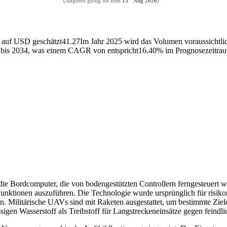
(Angebot gültig bis zum
15
Aug 2026
)
 auf USD geschätzt
41.27
Im Jahr 2025 wird das Volumen voraussichtli
n bis 2034, was einem CAGR von entspricht
16.40
% im Prognosezeitrau
 die Bordcomputer, die von bodengestützten Controllern ferngesteuert
nktionen auszuführen. Die Technologie wurde ursprünglich für risikor
. Militärische UAVs sind mit Raketen ausgestattet, um bestimmte Ziele
sigen Wasserstoff als Treibstoff für Langstreckeneinsätze gegen feind