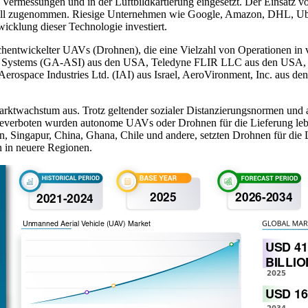
 Vermessungen und in der Luftbildkartierung eingesetzt. Der Einsatz
chnell zugenommen. Riesige Unternehmen wie Google, Amazon, DHL, Ube
icklung dieser Technologie investiert.
ochentwickelter UAVs (Drohnen), die eine Vielzahl von Operationen i
l Systems (GA-ASI) aus den USA, Teledyne FLIR LLC aus den USA,
l Aerospace Industries Ltd. (IAI) aus Israel, AeroVironment, Inc. au
rktwachstum aus. Trotz geltender sozialer Distanzierungsnormen und 
eiseverboten wurden autonome UAVs oder Drohnen für die Lieferung le
, Singapur, China, Ghana, Chile und andere, setzten Drohnen für die L
n in neuere Regionen.