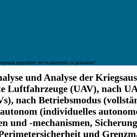
Vorsprung gegenüber der Konkurrenz zu gewinnen"
nalyse und Analyse der Kriegsau
e Luftfahrzeuge (UAV), nach UA
Vs), nach Betriebsmodus (vollst
g autonom (individuelles autono
n und -mechanismen, Sicherungs
(Perimetersicherheit und Grenz