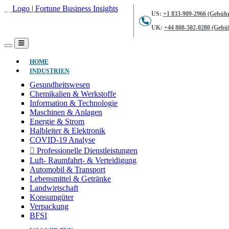
US:
+1 833-909-2966 (Gebühr
UK:
+44 808-502-0280 (Gebüh
(AKTUELL)
HOME
INDUSTRIEN
Gesundheitswesen
Chemikalien & Werkstoffe
Information & Technologie
Maschinen & Anlagen
Energie & Strom
Halbleiter & Elektronik
COVID-19 Analyse
Professionelle Dienstleistungen
Luft- Raumfahrt- & Verteidigung
Automobil & Transport
Lebensmittel & Getränke
Landwirtschaft
Konsumgüter
Verpackung
BFSI