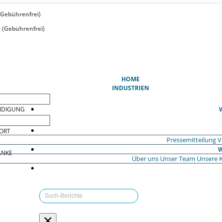
(Gebührenfrei)
 (Gebührenfrei)
(AKTUELL)
HOME
INDUSTRIEN
EIDIGUNG
ORT
Pressemitteilung
V
W
ÄNKE
Über uns
Unser Team
Unsere 
×