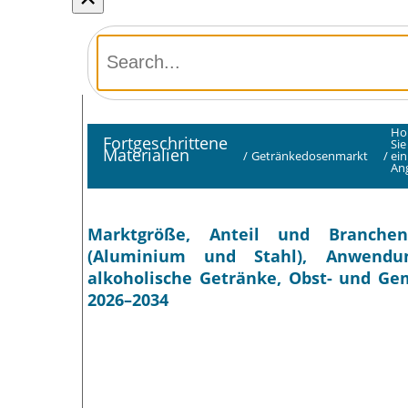
Ho
Fortgeschrittene
Sie
Materialien
/
Getränkedosenmarkt
/
ein
An
Marktgröße, Anteil und Branchen
(Aluminium und Stahl), Anwendung
alkoholische Getränke, Obst- und Ge
2026–2034