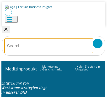
×
Marktfähige
Holen Sie sich ein
Medizinprodukt
/
Gesichtsmarkt
/
Angebot
Entwicklung von
Wachstumsstrategien liegt
in unserer DNA