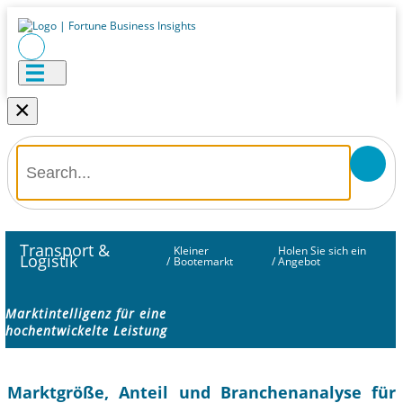
×
Transport &
Kleiner
Holen Sie sich ein
Logistik
/
Bootemarkt
/
Angebot
Marktintelligenz für eine
hochentwickelte Leistung
Marktgröße, Anteil und Branchenanalyse für