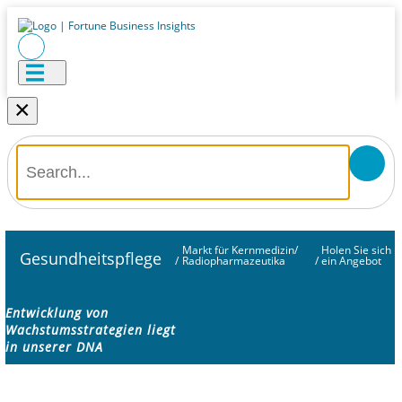
×
Markt für Kernmedizin/
Holen Sie sich
Gesundheitspflege
/
Radiopharmazeutika
/
ein Angebot
Entwicklung von
Wachstumsstrategien liegt
in unserer DNA