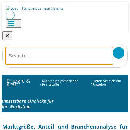
×
Energie &
Markt für synthetische
Holen Sie sich ein
Kraft
/
Kraftstoffe
/
Angebot
Umsetzbare Einblicke für
Ihr Wachstum
Marktgröße, Anteil und Branchenanalyse für