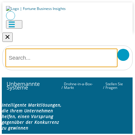
×
Unbemannte
Drohne-in-a-Box-
Stellen Sie
Systeme
/
Markt
/
Fragen
Intelligente Marktlösungen,
die Ihrem Unternehmen
helfen, einen Vorsprung
gegenüber der Konkurrenz
zu gewinnen