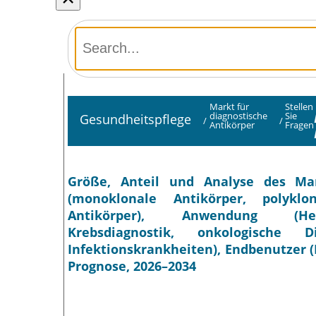
Markt für
Stellen
diagnostische
Sie
Gesundheitspflege
/
/
Antikörper
Fragen
Größe, Anteil und Analyse des Mar
(monoklonale Antikörper, polyklo
Antikörper), Anwendung (Hepati
Krebsdiagnostik, onkologische D
Infektionskrankheiten), Endbenutzer 
Prognose, 2026–2034