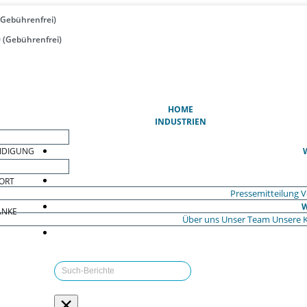
(Gebührenfrei)
 (Gebührenfrei)
(AKTUELL)
HOME
INDUSTRIEN
EIDIGUNG
ORT
Pressemitteilung
V
W
ÄNKE
Über uns
Unser Team
Unsere 
×