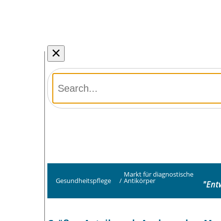
×
Markt für diagnostische
Gesundheitspflege
/
Antikörper
"Ent