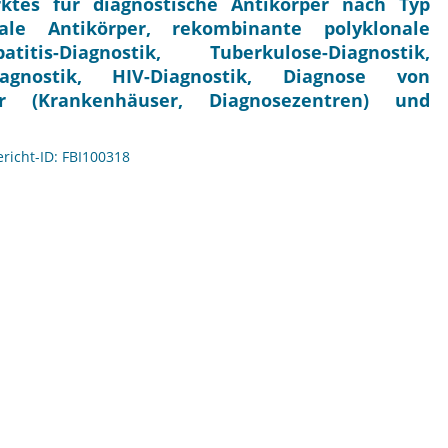
ktes für diagnostische Antikörper nach Typ
nale Antikörper, rekombinante polyklonale
is-Diagnostik, Tuberkulose-Diagnostik,
iagnostik, HIV-Diagnostik, Diagnose von
zer (Krankenhäuser, Diagnosezentren) und
ericht-ID: FBI100318