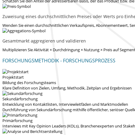
Schätzen Sie den Anteil der adressierbaren Basis, der das Produkt bzw. di
Zuweisung eines durchschnittlichen Preises oder Werts pro Einhe
Wenden Sie einen durchschnittlichen Verkaufspreis, Abonnementwert, Ser
Gesamtmarkt aggregieren und validieren
Multiplizieren Sie Aktivität × Durchdringung × Nutzung × Preis auf Seg
FORSCHUNGSMETHODIK - FORSCHUNGSPROZESS
Projektstart
Bildung des Forschungsteams
Klare Definition von Zielen, Umfang, Methodik, Zeitplan und Ergebnissen
Sekundärforschung
Entwicklung von Kontaktlisten, Interviewleitfäden und Marktmodellen
Durchführung von Sekundärforschung mithilfe öffentlicher, seriöser Quel
Primärforschung
Interviews mit Key Opinion Leaders (KOLs), Branchenexperten und Stakeho