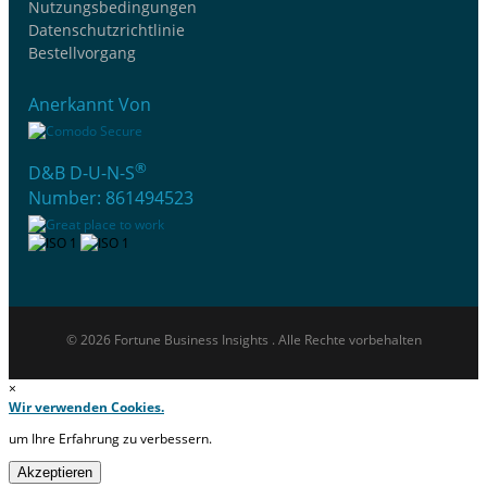
Nutzungsbedingungen
Datenschutzrichtlinie
Bestellvorgang
Anerkannt Von
®
D&B D-U-N-S
Number: 861494523
© 2026 Fortune Business Insights . Alle Rechte vorbehalten
×
Wir verwenden Cookies.
um Ihre Erfahrung zu verbessern.
Akzeptieren