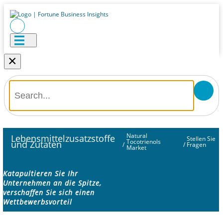
×
Natural
Lebensmittelzusatzstoffe
Stellen Sie
Tocotrienols
und Zutaten
/
/
Fragen
Market
Katapultieren Sie Ihr
Unternehmen an die Spitze,
verschaffen Sie sich einen
Wettbewerbsvorteil