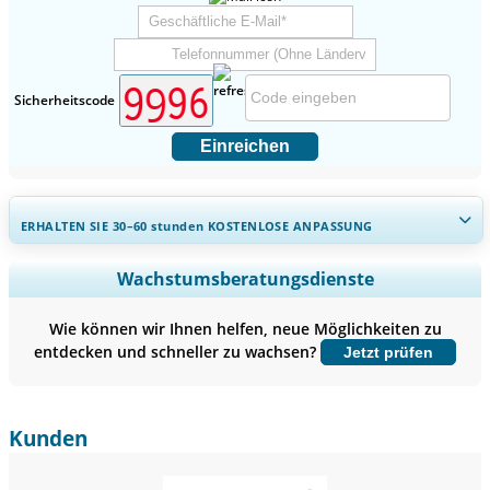
Sicherheitscode
Einreichen
ERHALTEN SIE 30–60
stunden
KOSTENLOSE ANPASSUNG
Regionale und länderspezifische Abdeckung erweitern,
Wachstumsberatungsdienste
Segmentanalyse, Unternehmensprofile, Wettbewerbs-
Benchmarking, und Endnutzer-Einblicke.
Wie können wir Ihnen helfen, neue Möglichkeiten zu
entdecken und schneller zu wachsen?
Jetzt prüfen
Jetzt anpassen
Kunden