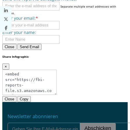
Separate multiple email addresses with
commas.
Enter your email:
*
Enter your name:
Close
Send Email
Share Infographic
×
Close
Copy
Newsletter abonnieren
Abschicken