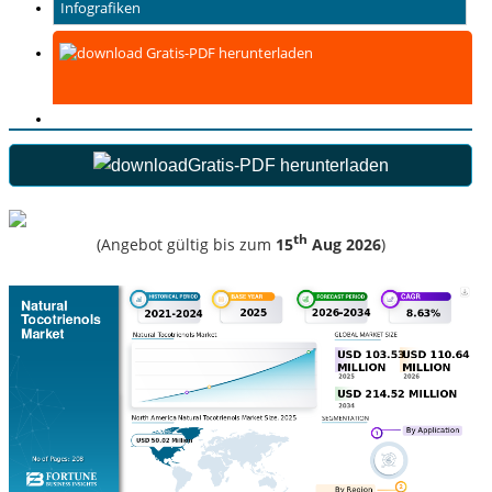
Infografiken
Gratis-PDF herunterladen
Gratis-PDF herunterladen
th
(Angebot gültig bis zum
15
Aug 2026
)