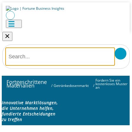
×
Fordern Sie ein
Fortgeschrittene
kostenloses Muster
Materialien
/
Getränkedosenmarkt
/
an
Innovative Marktlösungen,
die Unternehmen helfen,
fundierte Entscheidungen
zu treffen