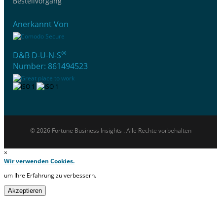
Bestellvorgang
Anerkannt Von
®
D&B D-U-N-S
Number: 861494523
© 2026 Fortune Business Insights . Alle Rechte vorbehalten
×
Wir verwenden Cookies.
um Ihre Erfahrung zu verbessern.
Akzeptieren