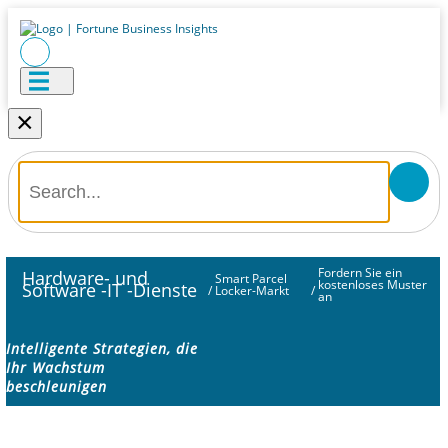
×
Fordern Sie ein
Hardware- und
Smart Parcel
kostenloses Muster
Software -IT -Dienste
/
Locker-Markt
/
an
Intelligente Strategien, die
Ihr Wachstum
beschleunigen