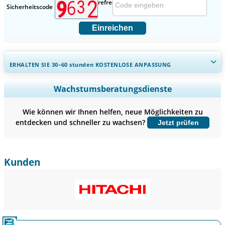
Sicherheitscode
Einreichen
ERHALTEN SIE 30–60
stunden
KOSTENLOSE ANPASSUNG
Regionale und länderspezifische Abdeckung erweitern,
Wachstumsberatungsdienste
Segmentanalyse, Unternehmensprofile, Wettbewerbs-
Benchmarking, und Endnutzer-Einblicke.
Wie können wir Ihnen helfen, neue Möglichkeiten zu
entdecken und schneller zu wachsen?
Jetzt prüfen
Jetzt anpassen
Kunden