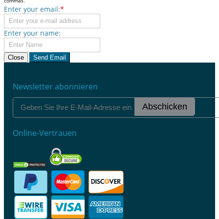
commas.
Enter your email:
*
Enter your name:
Close
Send Email
Newsletter abonnieren
Abschicken
Online-Vertrauen