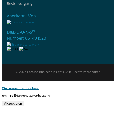
Bestellvorgang
Anerkannt Von
®
D&B D-U-N-S
Number: 861494523
© 2026 Fortune Business Insights . Alle Rechte vorbehalten
×
Wir verwenden Cookies.
um Ihre Erfahrung zu verbessern.
Akzeptieren