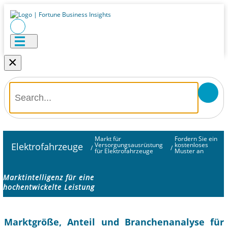
×
Markt für
Fordern Sie ein
Elektrofahrzeuge
Versorgungsausrüstung
kostenloses
/
/
für Elektrofahrzeuge
Muster an
Marktintelligenz für eine
hochentwickelte Leistung
Marktgröße, Anteil und Branchenanalyse für