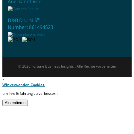
Anerkannt Von
®
D&B D-U-N-S
Number: 861494523
© 2026 Fortune Business Insights . Alle Rechte vorbehalten
×
Wir verwenden Cookies.
um Ihre Erfahrung zu verbessern.
Akzeptieren