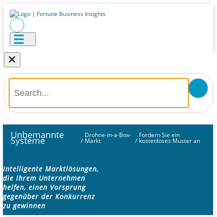
×
Unbemannte
Drohne-in-a-Box-
Fordern Sie ein
Systeme
/
Markt
/
kostenloses Muster an
Intelligente Marktlösungen,
die Ihrem Unternehmen
helfen, einen Vorsprung
gegenüber der Konkurrenz
zu gewinnen