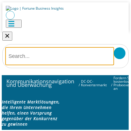
×
Fordern Si
Kommunikationsnavigation
DC-DC-
kostenlose
und Überwachung
/
Konvertermarkt
/
Probeexem
an
Intelligente Marktlösungen,
die Ihrem Unternehmen
helfen, einen Vorsprung
gegenüber der Konkurrenz
zu gewinnen