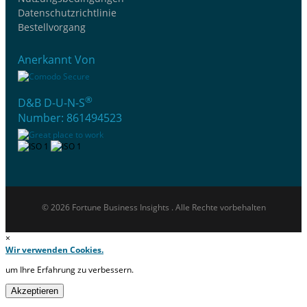
Datenschutzrichtlinie
Bestellvorgang
Anerkannt Von
®
D&B D-U-N-S
Number: 861494523
© 2026 Fortune Business Insights . Alle Rechte vorbehalten
×
Wir verwenden Cookies.
um Ihre Erfahrung zu verbessern.
Akzeptieren