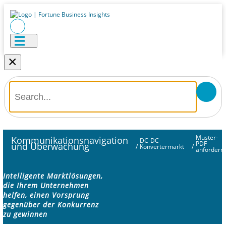
×
Muster-
Kommunikationsnavigation
DC-DC-
PDF
und Überwachung
/
Konvertermarkt
/
anfordern
Intelligente Marktlösungen,
die Ihrem Unternehmen
helfen, einen Vorsprung
gegenüber der Konkurrenz
zu gewinnen