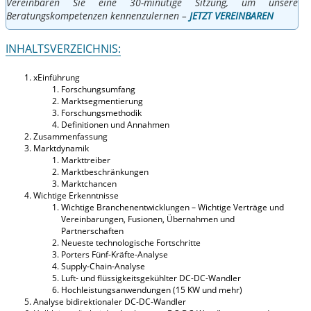
Vereinbaren Sie eine 30-minütige Sitzung, um unsere
Beratungskompetenzen kennenzulernen –
JETZT VEREINBAREN
INHALTSVERZEICHNIS:
xEinführung
Forschungsumfang
Marktsegmentierung
Forschungsmethodik
Definitionen und Annahmen
Zusammenfassung
Marktdynamik
Markttreiber
Marktbeschränkungen
Marktchancen
Wichtige Erkenntnisse
Wichtige Branchenentwicklungen – Wichtige Verträge und
Vereinbarungen, Fusionen, Übernahmen und
Partnerschaften
Neueste technologische Fortschritte
Porters Fünf-Kräfte-Analyse
Supply-Chain-Analyse
Luft- und flüssigkeitsgekühlter DC-DC-Wandler
Hochleistungsanwendungen (15 KW und mehr)
Analyse bidirektionaler DC-DC-Wandler