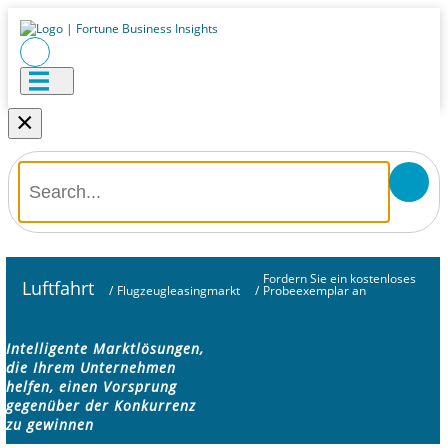
×
Fordern Sie ein kostenloses
Luftfahrt
/
Flugzeugleasingmarkt
/
Probeexemplar an
Intelligente Marktlösungen,
die Ihrem Unternehmen
helfen, einen Vorsprung
gegenüber der Konkurrenz
zu gewinnen