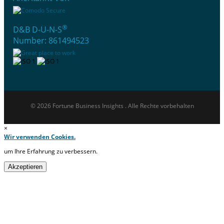
®
D&B D-U-N-S
Number: 861494523
© 2026 Fortune Business Insights . Alle Rechte vorbehalten
×
Wir verwenden Cookies.
um Ihre Erfahrung zu verbessern.
Akzeptieren