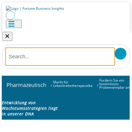
×
Fordern Sie ein
Markt für
Pharmazeutisch
kostenloses
/
Leberkrebstherapeutika
/
Probeexemplar an
Entwicklung von
Wachstumsstrategien liegt
in unserer DNA