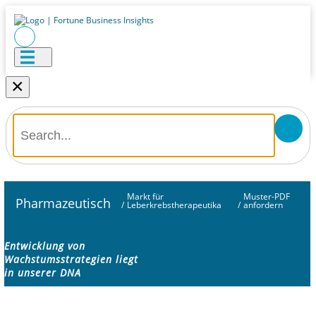
×
Markt für
Muster-PDF
Pharmazeutisch
/
Leberkrebstherapeutika
/
anfordern
Entwicklung von
Wachstumsstrategien liegt
in unserer DNA