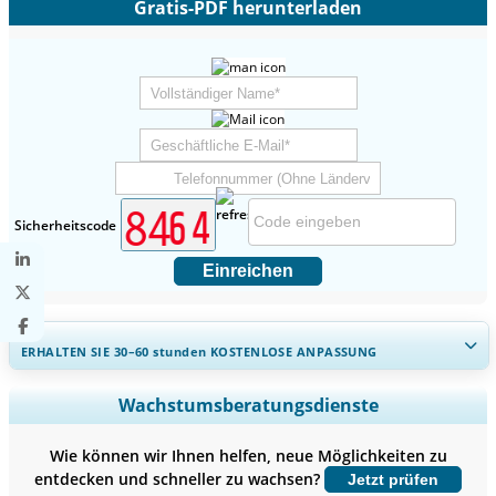
Gratis-PDF herunterladen
Sicherheitscode
Einreichen
ERHALTEN SIE 30–60
stunden
KOSTENLOSE ANPASSUNG
Regionale und länderspezifische Abdeckung erweitern,
Wachstumsberatungsdienste
Segmentanalyse, Unternehmensprofile, Wettbewerbs-
Benchmarking, und Endnutzer-Einblicke.
Wie können wir Ihnen helfen, neue Möglichkeiten zu
entdecken und schneller zu wachsen?
Jetzt prüfen
Jetzt anpassen