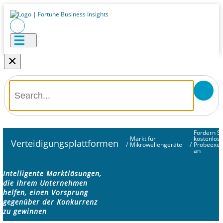
×
Fordern Si
Markt für
kostenlos
Verteidigungsplattformen
/
Mikrowellengeräte
/
Probeexe
an
Intelligente Marktlösungen,
die Ihrem Unternehmen
helfen, einen Vorsprung
gegenüber der Konkurrenz
zu gewinnen