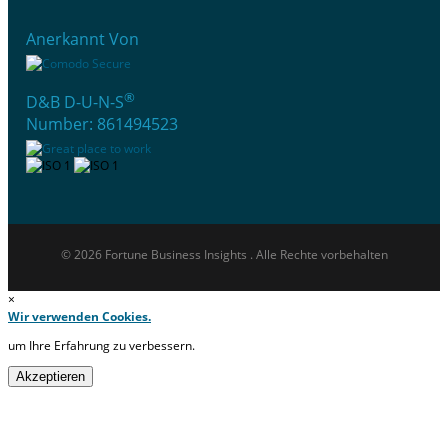
Anerkannt Von
®
D&B D-U-N-S
Number: 861494523
© 2026 Fortune Business Insights . Alle Rechte vorbehalten
×
Wir verwenden Cookies.
um Ihre Erfahrung zu verbessern.
Akzeptieren