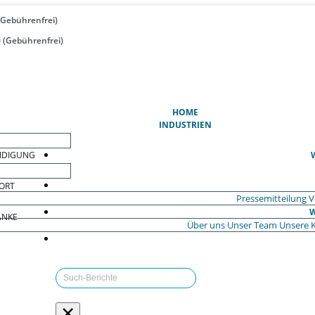
(Gebührenfrei)
 (Gebührenfrei)
(AKTUELL)
HOME
INDUSTRIEN
EIDIGUNG
ORT
Pressemitteilung
V
W
ÄNKE
Über uns
Unser Team
Unsere 
×