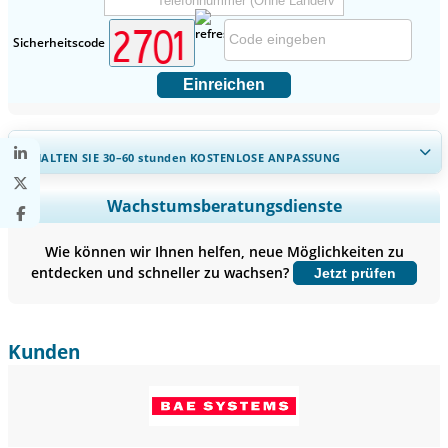
Sicherheitscode
Einreichen
ERHALTEN SIE 30–60
stunden
KOSTENLOSE ANPASSUNG
Regionale und länderspezifische Abdeckung erweitern,
Wachstumsberatungsdienste
Segmentanalyse, Unternehmensprofile, Wettbewerbs-
Benchmarking, und Endnutzer-Einblicke.
Wie können wir Ihnen helfen, neue Möglichkeiten zu
entdecken und schneller zu wachsen?
Jetzt prüfen
Jetzt anpassen
Kunden