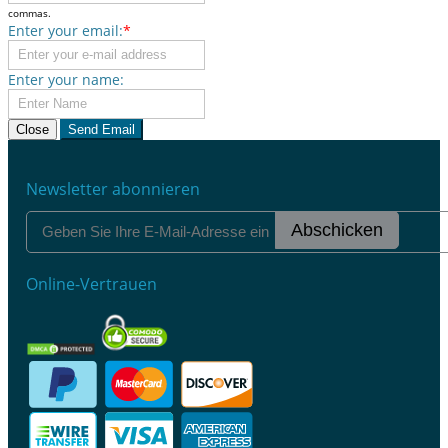
commas.
Enter your email:
*
Enter your name:
Close
Send Email
Newsletter abonnieren
Abschicken
Online-Vertrauen