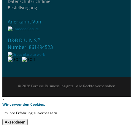
Datenschutzrichtlinie
Bestellvorgang
Anerkannt Von
®
D&B D-U-N-S
Number: 861494523
© 2026 Fortune Business Insights . Alle Rechte vorbehalten
×
Wir verwenden Cookies.
um Ihre Erfahrung zu verbessern.
Akzeptieren