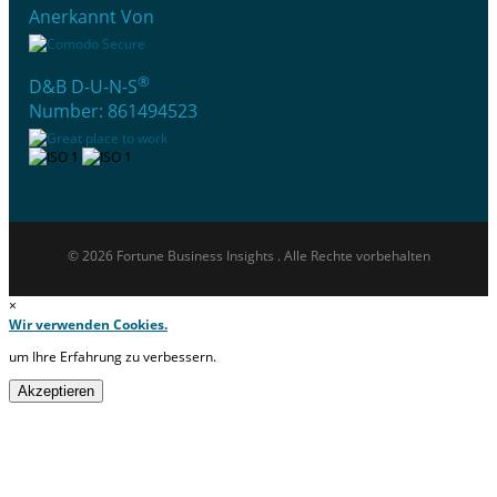
Anerkannt Von
®
D&B D-U-N-S
Number: 861494523
© 2026 Fortune Business Insights . Alle Rechte vorbehalten
×
Wir verwenden Cookies.
um Ihre Erfahrung zu verbessern.
Akzeptieren