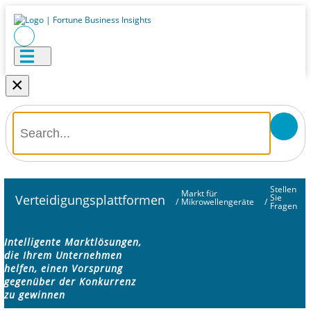
×
Stellen
Markt für
Verteidigungsplattformen
Sie
/
Mikrowellengeräte
/
Fragen
Intelligente Marktlösungen,
die Ihrem Unternehmen
helfen, einen Vorsprung
gegenüber der Konkurrenz
zu gewinnen