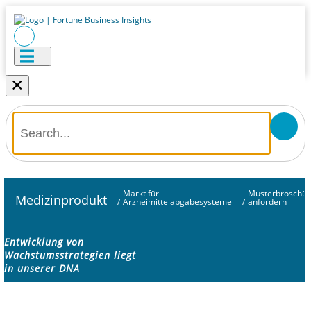
×
Markt für
Musterbroschür
Medizinprodukt
/
Arzneimittelabgabesysteme
/
anfordern
Entwicklung von
Wachstumsstrategien liegt
in unserer DNA