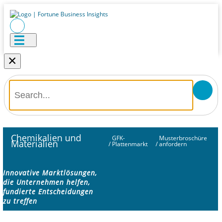
×
Chemikalien und
GFK-
Musterbroschüre
Materialien
/
Plattenmarkt
/
anfordern
Innovative Marktlösungen,
die Unternehmen helfen,
fundierte Entscheidungen
zu treffen