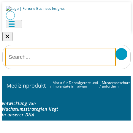
×
Markt für Dentalgeräte und
Musterbroschüre
Medizinprodukt
/
Implantate in Taiwan
/
anfordern
Entwicklung von
Wachstumsstrategien liegt
in unserer DNA