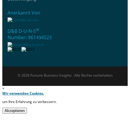
Anerkannt Von
®
D&B D-U-N-S
Number: 861494523
© 2026 Fortune Business Insights . Alle Rechte vorbehalten
×
Wir verwenden Cookies.
um Ihre Erfahrung zu verbessern.
Akzeptieren