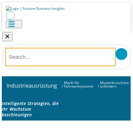
×
Markt für
Musterbroschüre
Industrieausrüstung
/
Fahrwerksysteme
/
anfordern
Intelligente Strategien, die
Ihr Wachstum
beschleunigen