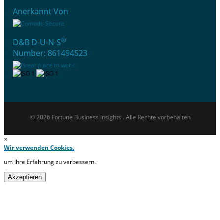
Anerkannt Von
®
D&B D-U-N-S
Number: 861494523
© 2026 Fortune Business Insights . Alle Rechte vorbehalten
×
Wir verwenden Cookies.
um Ihre Erfahrung zu verbessern.
Akzeptieren