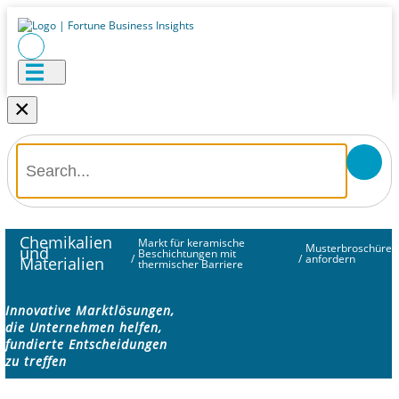
×
Chemikalien
Markt für keramische
Musterbroschüre
und
Beschichtungen mit
/
/
anfordern
Materialien
thermischer Barriere
Innovative Marktlösungen,
die Unternehmen helfen,
fundierte Entscheidungen
zu treffen