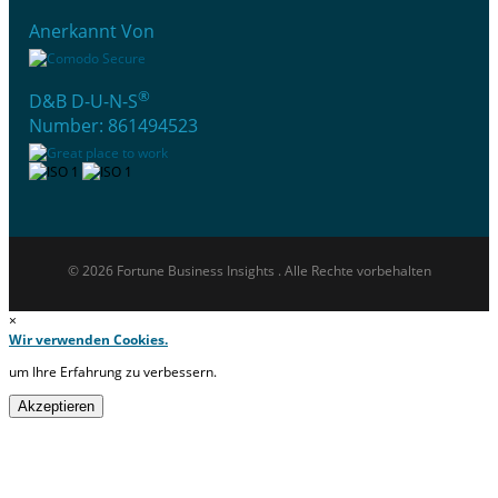
Anerkannt Von
®
D&B D-U-N-S
Number: 861494523
© 2026 Fortune Business Insights . Alle Rechte vorbehalten
×
Wir verwenden Cookies.
um Ihre Erfahrung zu verbessern.
Akzeptieren