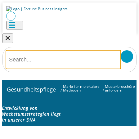
×
Markt für molekulare
Musterbroschüre
Gesundheitspflege
/
Methoden
/
anfordern
Entwicklung von
Wachstumsstrategien liegt
in unserer DNA