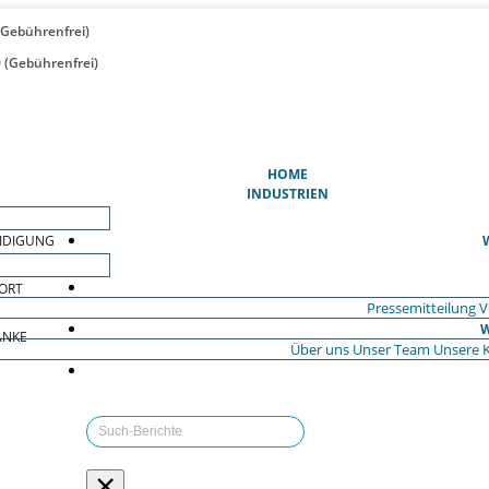
(Gebührenfrei)
 (Gebührenfrei)
(AKTUELL)
HOME
INDUSTRIEN
EIDIGUNG
ORT
Pressemitteilung
V
W
ÄNKE
Über uns
Unser Team
Unsere 
×