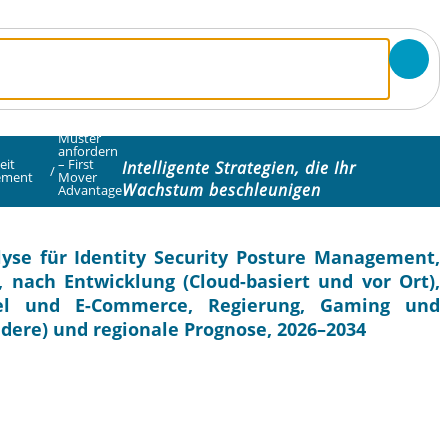
Muster
anfordern
eit
– First
Intelligente Strategien, die Ihr
/
ement
Mover
Wachstum beschleunigen
Advantage
yse für Identity Security Posture Management,
 nach Entwicklung (Cloud-basiert und vor Ort),
el und E-Commerce, Regierung, Gaming und
dere) und regionale Prognose, 2026–2034