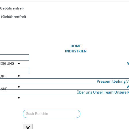
(Gebührenfrei)
 (Gebührenfrei)
(AKTUELL)
HOME
INDUSTRIEN
EIDIGUNG
ORT
Pressemitteilung
V
W
ÄNKE
Über uns
Unser Team
Unsere 
×