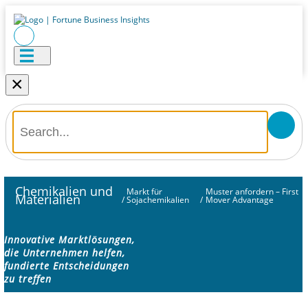
×
Chemikalien und
Markt für
Muster anfordern – First
Materialien
/
Sojachemikalien
/
Mover Advantage
Innovative Marktlösungen,
die Unternehmen helfen,
fundierte Entscheidungen
zu treffen