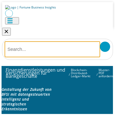
×
Finanzdienstleistungen und
Blockchain-
Muster-
Versicherungen für
Distributed-
PDF
/
/
Bankgeschäfte
Ledger-Markt
anfordern
Gestaltung der Zukunft von
BFSI mit datengesteuerten
Intelligenz und
strategischen
Erkenntnissen